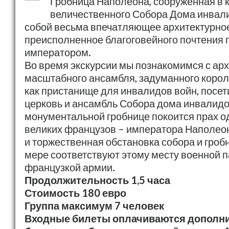
Гробница Наполеона, сооруженная в 
величественного Собора Дома инвал
собой весьма впечатляющее архитектурно
преисполненное благоговейного почтения 
императором.
Во время экскурсии мы познакомимся с арх
масштабного ансамбля, задуманного коро
как пристанище для инвалидов войн, посе
церковь и ансамбль Собора дома инвалидов
монументальной гробнице покоится прах о
великих французов – императора Наполео
и торжественная обстановка собора и гроб
мере соответствуют этому месту военной 
французкой армии.
Продолжительность 1,5 часа
Стоимость 180 евро
Группа максимум 7 человек
Входные билеты оплачиваются дополни