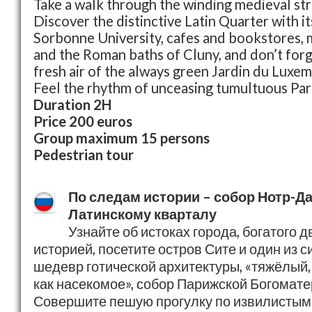
Take a walk through the winding medieval stre
Discover the distinctive Latin Quarter with 
Sorbonne University, cafes and bookstores,
and the Roman baths of Cluny, and don’t forg
fresh air of the always green Jardin du Luxe
Feel the rhythm of unceasing tumultuous Pari
Duration 2H
Price 200 euros
Group maximum 15 persons
Pedestrian tour
По следам истории – собор Нотр-Да
Латинскому кварталу
Узнайте об истоках города, богатого 
историей, посетите остров Сите и один из 
шедевр готической архитектуры, «тяжёлый, к
как насекомое», собор Парижской Богомате
Совершите пешую прогулку по извилистым